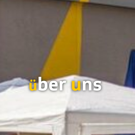
ber
u
ns
ü