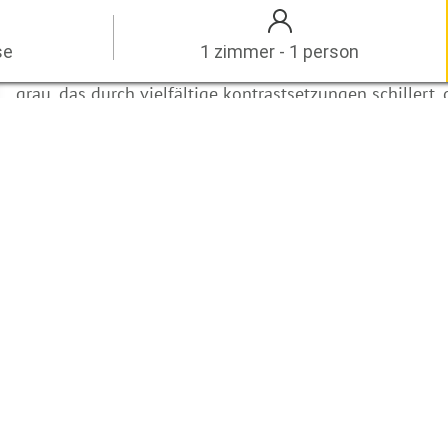
das beginnt schon beim trägermaterial, das der gebäude
hervorragende isoliereigenschaften verleiht – dem mit 
se
1 zimmer - 1 person
leichtbeton. kein monotones grau, sondern ein ökologis
grau, das durch vielfältige kontrastsetzungen schillert, 
kommenden farben, bepflanzungen, holzelemente, verg
das den hotelwürfel öffnet und die innenbereiche mit na