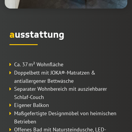
a
usstattung
Ca. 37 m² Wohnfläche
Doppelbett mit JOKA®-Matratzen &
antiallergener Bettwäsche
Separater Wohnbereich mit ausziehbarer
Schlaf-Couch
Eigener Balkon
Maßgefertigte Designmöbel von heimischen
Betrieben
Offenes Bad mit Natursteindusche, LED-