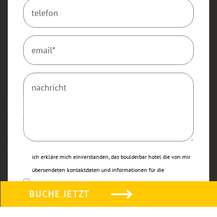
ich erkläre mich einverstanden, das boulderbar hotel die von mir
übersendeten kontaktdaten und informationen für die
kontaktaufnahme und beantwortung meiner nachricht
BUCHE JETZT
verwendet. die gültige d
atenschutzerklärung
habe ich zur
Kenntnis genommen und akzeptiert. (pflichtfeld)