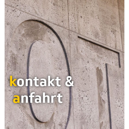
k
ontakt &
a
nfahrt